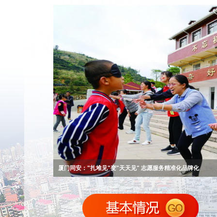
厦门同安："扎堆见"变"天天见" 志愿服务精准化品牌化
厦门同安：以消防安全整治为切口 推进文明创建工作走深走实
厦门同安开展同集路、324国道沿线文明创建专项行动
厦门同安：探索创新“城中村”治理模式 实现文明提升
厦门同安：志愿者畅谈服务感受 文明实践深入人心