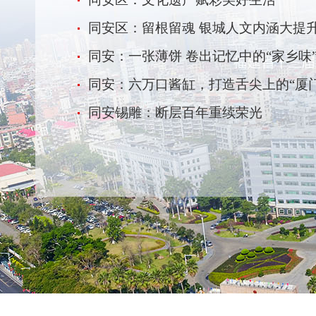
同安区：留根留魂 银城人文内涵大提
同安：一张薄饼 卷出记忆中的“家乡味
同安：六万口酱缸，打造舌尖上的“厦
同安锡雕：断层百年重续荣光