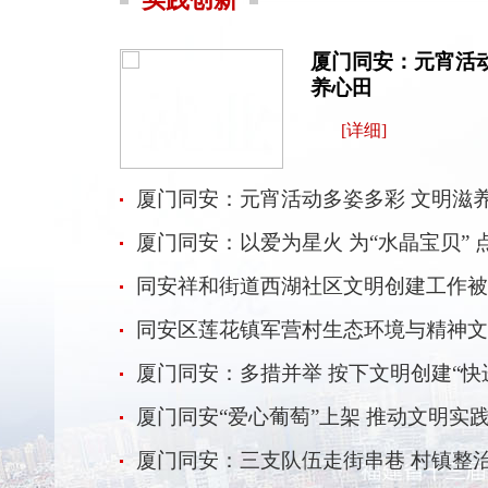
厦门同安：元宵活
养心田
[
详细
]
厦门同安：元宵活动多姿多彩 文明滋
厦门同安：以爱为星火 为“水晶宝贝” 
同安祥和街道西湖社区文明创建工作被
同安区莲花镇军营村生态环境与精神文
变之路
厦门同安：多措并举 按下文明创建“快
厦门同安“爱心葡萄”上架 推动文明实
厦门同安：三支队伍走街串巷 村镇整