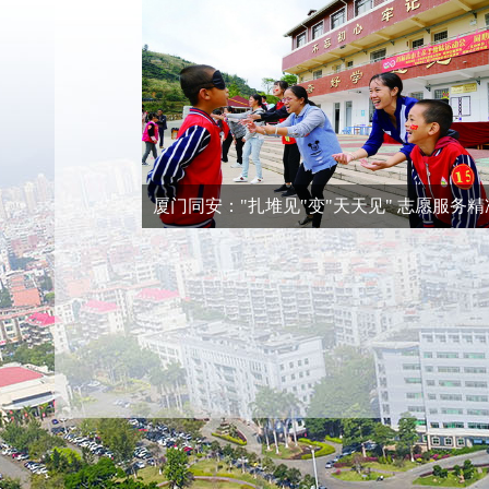
厦门同安："扎堆见"变"天天见" 志愿服务精
化品牌化