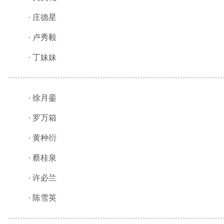
·
庄德星
·
卢秀毅
·
丁妹妹
·
徐月銮
·
罗万箱
·
黄种衍
·
蔡桂泉
·
许必兰
·
陈雪英