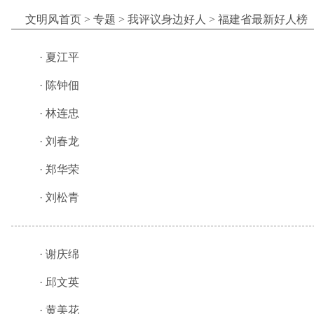
文明风首页
>
专题
>
我评议身边好人
>
福建省最新好人榜
·
夏江平
·
陈钟佃
·
林连忠
·
刘春龙
·
郑华荣
·
刘松青
·
谢庆绵
·
邱文英
·
黄美花