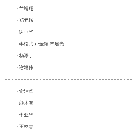
·
兰靖翔
·
郑元楷
·
谢中华
·
李松武 卢金镇 林建光
·
杨添丁
·
谢建伟
·
俞治华
·
颜木海
·
李亚华
·
王林慧