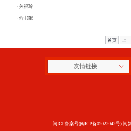
·
关福玲
·
俞书献
首页
上一
友情链接
闽ICP备案号(闽ICP备05022042号) 闽新