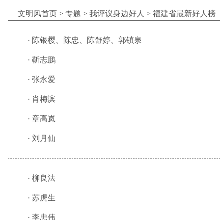
文明风首页
>
专题
>
我评议身边好人
>
福建省最新好人榜
·
陈银樱、陈忠、陈舒婷、郭镇泉
·
靳志鹏
·
张永爱
·
肖梅滨
·
章高岚
·
刘月仙
·
柳良法
·
苏虎生
·
李忠伟