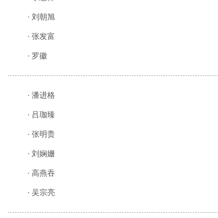
·
刘朝旭
·
张发富
·
罗徽
·
潘进格
·
吕珈臻
·
张明贵
·
刘娴姗
·
高燕吞
·
吴宗亮