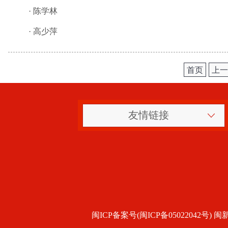
·
陈学林
·
高少萍
首页
上一
友情链接
闽ICP备案号(闽ICP备05022042号) 闽新