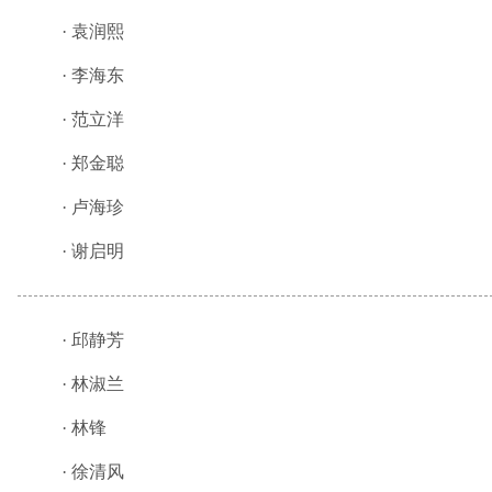
·
袁润熙
·
李海东
·
范立洋
·
郑金聪
·
卢海珍
·
谢启明
·
邱静芳
·
林淑兰
·
林锋
·
徐清风