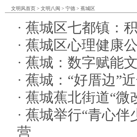
文明风首页
>
文明八闽
>
宁德
>
蕉城区
·
蕉城区七都镇：积
·
蕉城区心理健康
·
蕉城：数字赋能文
·
蕉城：“好厝边”
·
蕉城蕉北街道“微
·
蕉城举行“青心伴
营