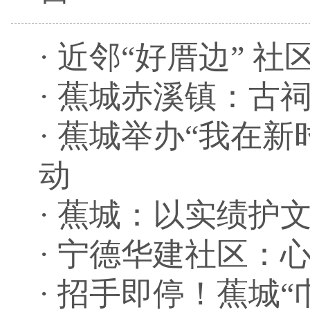
·
近邻“好厝边” 社
·
蕉城赤溪镇：古祠
·
蕉城举办“我在新
动
·
蕉城：以实绩护文
·
宁德华建社区：心
·
招手即停！蕉城“