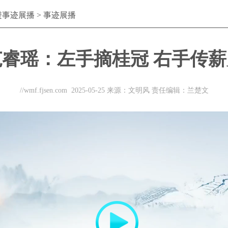
进事迹展播
>
事迹展播
范睿瑶：左手摘桂冠 右手传薪
//wmf.fjsen.com
2025-05-25
来源：文明风
责任编辑：兰楚文