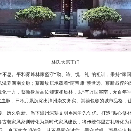
林氏大宗正门
不息。平和雾峰林家坚守“勤、诗、悦、礼”的祖训，秉持“家
风滋养闽南文脉；蔡新故居承载着“两帝师”蔡世远、蔡新叔侄的
教化一方，蔡新身居高位却谦和质朴，以“有万世溪南，无百年宰
代血脉，日积月累沉淀出漳州崇文务实、崇德包容的城市品格，
传、历久弥新。当下漳州深耕文明乡风争先创优、打造“贴心修补
将古老家风家训转化为新时代家风建设，将传统邻里古礼转化为
见，真正的文明传承，从不是固守过往、墨守成规，而是守其