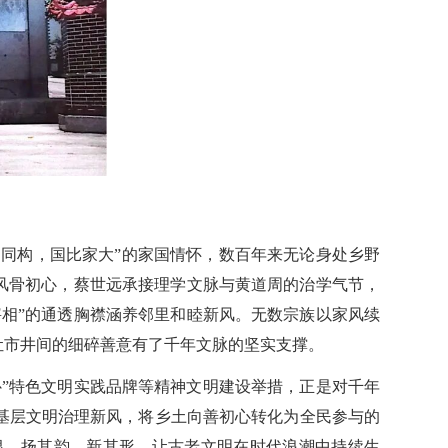
国同构，国比家大”的家国情怀，数百年来无论身处乡野
风骨初心，蔡世远承接理学文脉与黄道周的治学气节，
相”的通透胸襟涵养邻里和睦新风。无数宗族以家风续
让市井间的细碎善意有了千年文脉的坚实支撑。
”特色文明实践品牌等精神文明建设举措，正是对千年
基层文明治理新风，将乡土向善初心转化为全民参与的
根、扬其韵、新其形，让古老文明在时代浪潮中持续生