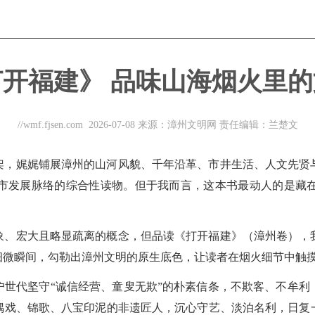
打开福建》 品味山海烟火里的
//wmf.fjsen.com
2026-07-08
来源：漳州文明网
责任编辑：兰楚文
架，娓娓铺展漳州的山河风貌、千年沿革、市井生活、人文先贤
市发展脉络的综合性读物。但于我而言，这本书最动人的是藏
象、宏大且略显疏离的概念，但品读《打开福建》（漳州卷），
细微瞬间，勾勒出漳州文明的原生底色，让读者在烟火细节中触
户世代坚守“诚信经营、童叟无欺”的朴素信条，不欺客、不牟利
偶戏、锦歌、八宝印泥的非遗匠人，沉心守艺、淡泊名利，日复