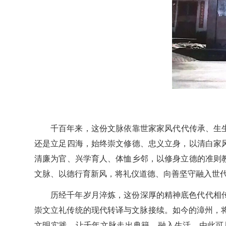
千百年来，这份文脉依靠世家家风代代传承、生生
还是立足四海，始终崇文修德、忠义立身，以清白家
清廉为官、兴学育人、体恤乡邻，以修身立德的准则
文脉、以德行育新风，将礼仪道德、向善坚守融入世
历经千年岁月淬炼，这份深厚的精神底色代代相
崇文立礼传统的现代转译与文脉接续。如今的漳州，
文明实践，让千年文脉走出典籍、融入生活。由此可