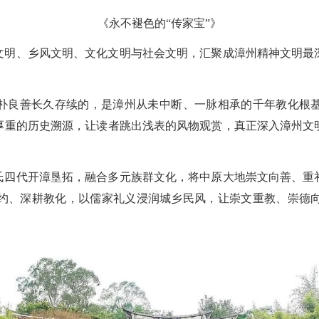
《永不褪色的“传家宝”》
文明、乡风文明、文化文明与社会文明，汇聚成漳州精神文明最
朴良善长久存续的，是漳州从未中断、一脉相承的千年教化根
厚重的历史溯源，让读者跳出浅表的风物观赏，真正深入漳州文
氏四代开漳垦拓，融合多元族群文化，将中原大地崇文向善、重
约、深耕教化，以儒家礼义浸润城乡民风，让崇文重教、崇德