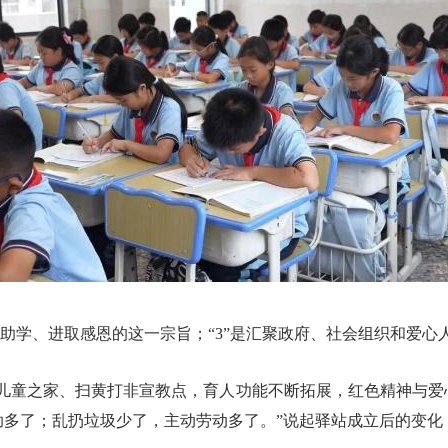
爱心助学、进取感恩的这一宗旨；“3”是汇聚政府、社会组织和爱
田儿童之家、扫黄打非宣教点，育人功能不断拓展，红色精神与爱
助多了；乱扔垃圾少了，主动劳动多了。”说起驿站成立后的变化